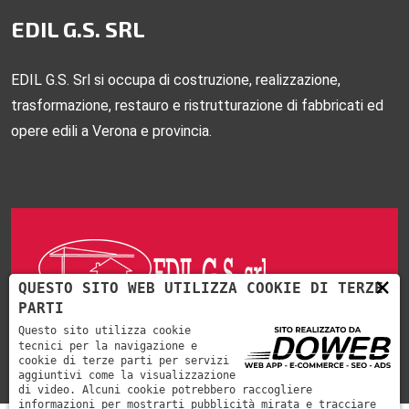
EDIL G.S. SRL
EDIL G.S. Srl si occupa di costruzione, realizzazione,
trasformazione, restauro e ristrutturazione di fabbricati ed
opere edili a Verona e provincia.
×
QUESTO SITO WEB UTILIZZA COOKIE DI TERZE
PARTI
Lavoriamo per privati e/o enti pubblici.
Questo sito utilizza cookie
tecnici per la navigazione e
cookie di terze parti per servizi
aggiuntivi come la visualizzazione
di video. Alcuni cookie potrebbero raccogliere
informazioni per mostrarti pubblicità mirata e tracciare