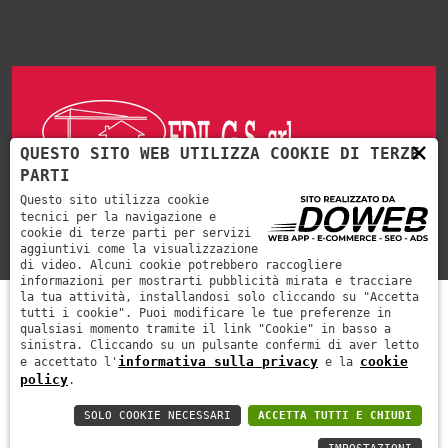
×
QUESTO SITO WEB UTILIZZA COOKIE DI TERZE
PARTI
Lavoriamo per privati e/o enti pubblici.
Questo sito utilizza cookie
tecnici per la navigazione e
cookie di terze parti per servizi
aggiuntivi come la visualizzazione
di video. Alcuni cookie potrebbero raccogliere
informazioni per mostrarti pubblicità mirata e tracciare
la tua attività, installandosi solo cliccando su "Accetta
tutti i cookie". Puoi modificare le tue preferenze in
qualsiasi momento tramite il link "Cookie" in basso a
sinistra. Cliccando su un pulsante confermi di aver letto
informativa sulla privacy
cookie
e accettato l'
e la
EDIL G.S. Srl | Partita Iva 02902550231| Rea VR293082 |
policy
.
Cap. Sociale 30000€
SOLO COOKIE NECESSARI
ACCETTA TUTTI E CHIUDI
Informativa privacy
Cookie policy